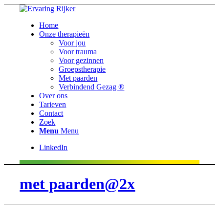
Home
Onze therapieën
Voor jou
Voor trauma
Voor gezinnen
Groepstherapie
Met paarden
Verbindend Gezag ®
Over ons
Tarieven
Contact
Zoek
Menu
Menu
LinkedIn
met paarden@2x